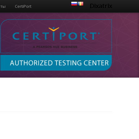
Dixatrix
кты
CertiPort