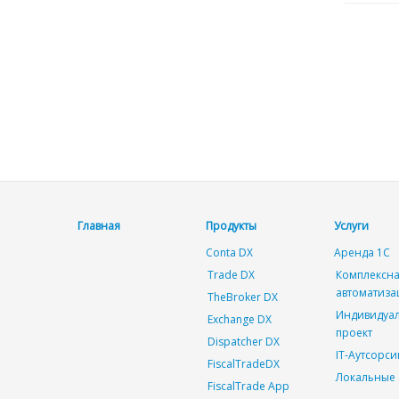
Главная
Продукты
Услуги
Conta DX
Аренда 1С
Trade DX
Комплексн
автоматиза
TheBroker DX
Индивидуа
Exchange DX
проект
Dispatcher DX
IT-Аутсорси
FiscalTradeDX
Локальные 
FiscalTrade App