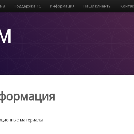
е 8
Поддержка 1С
Информация
Наши клиенты
Конта
OM
формация
ционные материалы