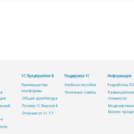
1С Предприятие 8
Поддержка 1С
Информация
Приемущества
Учебное пособие
Разработка П
платформы
ая
Полезные советы
Размышления
ция
Общая архитектура
стоимости
льный
Почему 1С Версия 8
Моделирован
бизнес-проце
Отличия от 1C 7.7
нг
сети