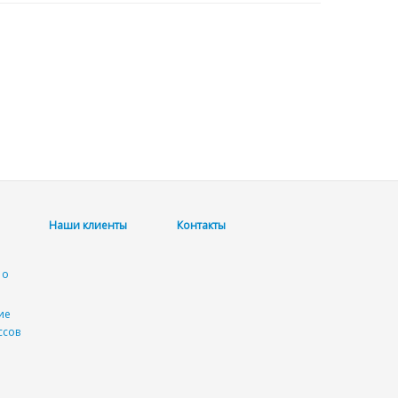
Наши клиенты
Контакты
О
 о
ие
ссов