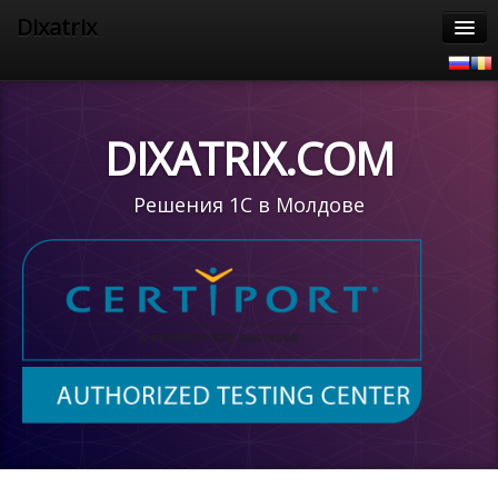
Dixatrix
Главная
Продукты
DIXATRIX.COM
Услуги
Решения 1С в Молдове
1С Предприятие 8
Поддержка 1С
Информация
Наши клиенты
Контакты
CertiPort