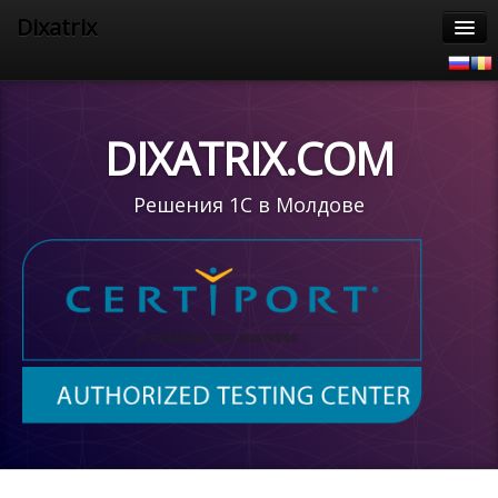
Dixatrix
Главная
Продукты
DIXATRIX.COM
Услуги
Решения 1С в Молдове
1С Предприятие 8
Поддержка 1С
Информация
Наши клиенты
Контакты
CertiPort