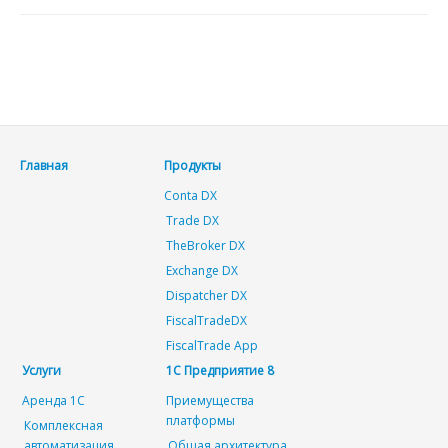
Главная
Продукты
Conta DX
Trade DX
TheBroker DX
Exchange DX
Dispatcher DX
FiscalTradeDX
FiscalTrade App
Услуги
1С Предприятие 8
Аренда 1С
Приемущества
платформы
Комплексная
автоматизация
Общая архитектура