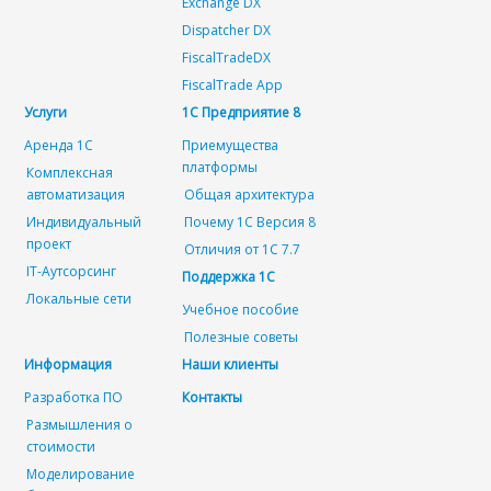
Exchange DX
Dispatcher DX
FiscalTradeDX
FiscalTrade App
Услуги
1С Предприятие 8
Аренда 1С
Приемущества
платформы
Комплексная
автоматизация
Общая архитектура
Индивидуальный
Почему 1С Версия 8
проект
Отличия от 1C 7.7
IT-Аутсорсинг
Поддержка 1С
Локальные сети
Учебное пособие
Полезные советы
Информация
Наши клиенты
Разработка ПО
Контакты
Размышления о
стоимости
Моделирование