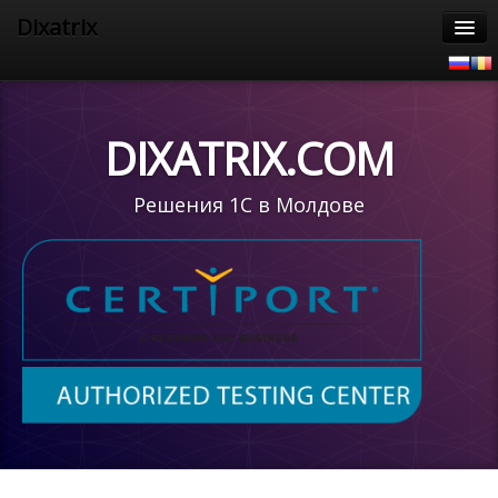
Dixatrix
Главная
Продукты
DIXATRIX.COM
Услуги
Решения 1С в Молдове
1С Предприятие 8
Поддержка 1С
Информация
Наши клиенты
Контакты
CertiPort