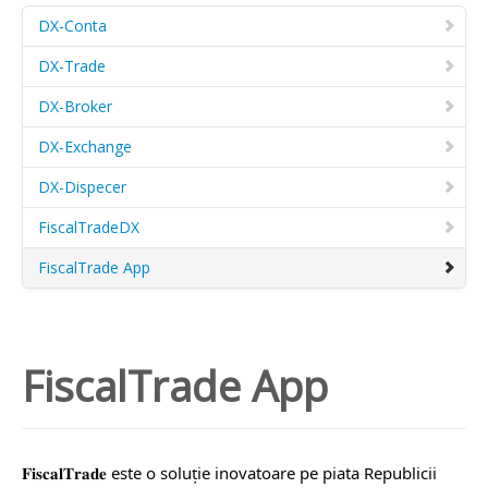
DX-Conta
DX-Trade
DX-Broker
DX-Exchange
DX-Dispecer
FiscalTradeDX
FiscalTrade App
FiscalTrade App
𝐅𝐢𝐬𝐜𝐚𝐥𝐓𝐫𝐚𝐝𝐞 este o soluție inovatoare pe piata Republicii