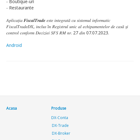
- Boutique-uri
- Restaurante
𝐴𝑝𝑙𝑖𝑐𝑎𝑡̗𝑖𝑎 𝑭𝒊𝒔𝒄𝒂𝒍𝑻𝒓𝒂𝒅𝒆 𝑒𝑠𝑡𝑒 𝑖𝑛𝑡𝑒𝑔𝑟𝑎𝑡𝑎̆ 𝑐𝑢 𝑠𝑖𝑠𝑡𝑒𝑚𝑢𝑙 𝑖𝑛𝑓𝑜𝑟𝑚𝑎𝑡𝑖𝑐
𝐹𝑖𝑠𝑐𝑎𝑙𝑇𝑟𝑎𝑑𝑒𝐷𝑋, 𝑖𝑛𝑐𝑙𝑢𝑠 𝑖̂𝑛 𝑅𝑒𝑔𝑖𝑠𝑡𝑟𝑢𝑙 𝑢𝑛𝑖𝑐 𝑎𝑙 𝑒𝑐ℎ𝑖𝑝𝑎𝑚𝑒𝑛𝑡𝑒𝑙𝑜𝑟 𝑑𝑒 𝑐𝑎𝑠𝑎̆ 𝑠̗𝑖
𝑐𝑜𝑛𝑡𝑟𝑜𝑙 𝑐𝑜𝑛𝑓𝑜𝑟𝑚 𝐷𝑒𝑐𝑖𝑧𝑖𝑒𝑖 𝑆𝐹𝑆 𝑅𝑀 𝑛𝑟. 27 𝑑𝑖𝑛 07.07.2023.
Android
Acasa
Produse
DX-Conta
DX-Trade
DX-Broker