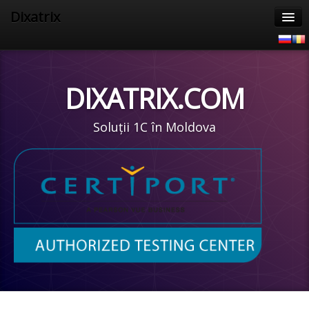
Dixatrix
Acasa
Produse
DIXATRIX.COM
Servicii 1C
Soluții 1C în Moldova
1C Întreprindere 8
Suport
Materiale informative
Clientii nostri
Contacte
CertiPort