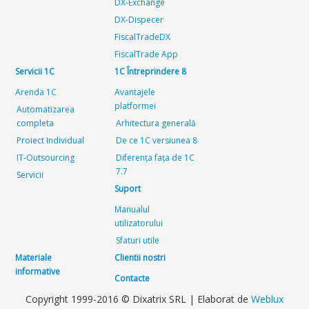
DX-Exchange
DX-Dispecer
FiscalTradeDX
FiscalTrade App
Servicii 1C
1C Întreprindere 8
Arenda 1C
Avantajele
platformei
Automatizarea
completa
Arhitectura generală
Proiect Individual
De ce 1C versiunea 8
IT-Outsourcing
Diferența fața de 1C
7.7
Servicii
Suport
Manualul
utilizatorului
Sfaturi utile
Materiale
Clientii nostri
informative
Contacte
Copyright 1999-2016 © Dixatrix SRL | Elaborat de
Weblux