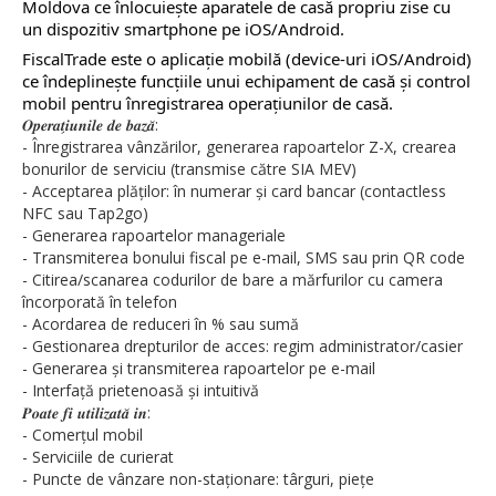
Moldova ce înlocuiește aparatele de casă propriu zise cu
un dispozitiv smartphone pe iOS/Android.
FiscalTrade este o aplicație mobilă (device-uri iOS/Android)
ce îndeplinește funcțiile unui echipament de casă și control
mobil pentru înregistrarea operațiunilor de casă.
𝑶𝒑𝒆𝒓𝒂𝒕̗𝒊𝒖𝒏𝒊𝒍𝒆 𝒅𝒆 𝒃𝒂𝒛𝒂̆:
- Înregistrarea vânzărilor, generarea rapoartelor Z-X, crearea
bonurilor de serviciu (transmise către SIA MEV)
- Acceptarea plăților: în numerar și card bancar (contactless
NFC sau Tap2go)
- Generarea rapoartelor manageriale
- Transmiterea bonului fiscal pe e-mail, SMS sau prin QR code
- Citirea/scanarea codurilor de bare a mărfurilor cu camera
încorporată în telefon
- Acordarea de reduceri în % sau sumă
- Gestionarea drepturilor de acces: regim administrator/casier
- Generarea și transmiterea rapoartelor pe e-mail
- Interfață prietenoasă și intuitivă
𝑷𝒐𝒂𝒕𝒆 𝒇𝒊 𝒖𝒕𝒊𝒍𝒊𝒛𝒂𝒕𝒂̆ 𝒊𝒏:
- Comerțul mobil
- Serviciile de curierat
- Puncte de vânzare non-staționare: târguri, piețe